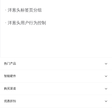
· 洋葱头标签页分组
· 洋葱头用户行为控制
热门产品
贝锐向日葵 · 远程控制
智能硬件
贝锐蒲公英 · 异地组网
贝锐向日葵硬件
购买渠道
贝锐花生壳 · 动态域名
贝锐蒲公英硬件
天猫旗舰店
优惠折扣