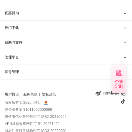
贝锐花生壳 · 动态域名
贝锐蒲公英硬件
天猫旗舰店
优惠折扣
贝锐洋葱头 · 协作无间
贝锐花生壳硬件
京东旗舰店
兑换码通道
热门下载
教育公益折扣
贝锐向日葵客户端
帮助与支持
贝锐蒲公英客户端
我要建议
管理平台
贝锐花生壳客户端
我要投诉
贝锐向日葵管理
账号管理
企业
贝锐洋葱头浏览器
联系客服
定制
贝锐蒲公英管理
实名认证
用户协议
|
服务条款
|
隐私政策
钻石VIP
贝锐花生壳管理
账号信息
版权所有 © 2026 贝锐
沪公安备案 31011002000069
远程协助
贝锐洋葱头管理
产品续费
增值电信业务经营许可
沪B2-20210652
VPN虚拟专用网许可 B1-20231421
报告漏洞
域名管理
我的订单
域名注册服务机构许可 沪D3-20230001