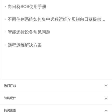
· 向日葵SOS使用手册
· 不同信创系统如何集中远程运维？贝锐向日葵提供稳定方案
· 智能远控设备常见问题
· 远程运维解决方案
热门产品
贝锐向日葵 · 远程控制
智能硬件
贝锐蒲公英 · 异地组网
贝锐向日葵硬件
购买渠道