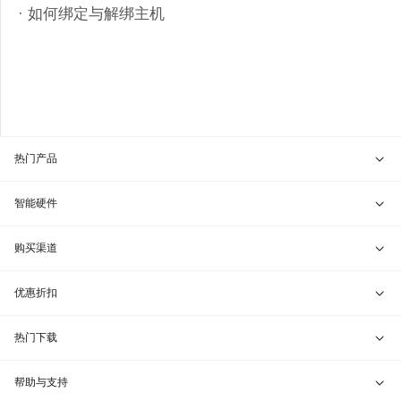
· 如何绑定与解绑主机
热门产品
贝锐向日葵 · 远程控制
智能硬件
贝锐蒲公英 · 异地组网
贝锐向日葵硬件
购买渠道
贝锐花生壳 · 动态域名
贝锐蒲公英硬件
天猫旗舰店
优惠折扣
贝锐洋葱头 · 协作无间
贝锐花生壳硬件
京东旗舰店
兑换码通道
热门下载
教育公益折扣
贝锐向日葵客户端
帮助与支持