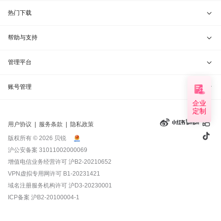
贝锐洋葱头 · 协作无间
贝锐花生壳硬件
京东旗舰店
兑换码通道
热门下载
教育公益折扣
贝锐向日葵客户端
帮助与支持
贝锐蒲公英客户端
我要建议
管理平台
贝锐花生壳客户端
我要投诉
贝锐向日葵管理
账号管理
企业
贝锐洋葱头浏览器
联系客服
贝锐蒲公英管理
定制
实名认证
用户协议
|
服务条款
|
隐私政策
钻石VIP
贝锐花生壳管理
账号信息
版权所有 © 2026 贝锐
沪公安备案 31011002000069
远程协助
贝锐洋葱头管理
产品续费
增值电信业务经营许可
沪B2-20210652
VPN虚拟专用网许可 B1-20231421
报告漏洞
域名管理
我的订单
域名注册服务机构许可 沪D3-20230001
ICP备案
沪B2-20100004-1
退换货政策
发票管理