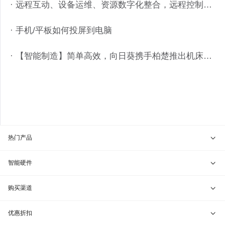
· 远程互动、设备运维、资源数字化整合，远程控制高效赋能教育领域
· 手机/平板如何投屏到电脑
· 【智能制造】简单高效，向日葵携手柏楚推出机床远程诊断服务
热门产品
贝锐向日葵 · 远程控制
智能硬件
贝锐蒲公英 · 异地组网
贝锐向日葵硬件
购买渠道
贝锐花生壳 · 动态域名
贝锐蒲公英硬件
天猫旗舰店
优惠折扣