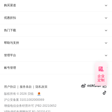
贝锐蒲公英 · 异地组网
贝锐向日葵硬件
购买渠道
贝锐花生壳 · 动态域名
贝锐蒲公英硬件
天猫旗舰店
优惠折扣
贝锐洋葱头 · 协作无间
贝锐花生壳硬件
京东旗舰店
兑换码通道
热门下载
教育公益折扣
贝锐向日葵客户端
帮助与支持
贝锐蒲公英客户端
我要建议
管理平台
贝锐花生壳客户端
我要投诉
贝锐向日葵管理
账号管理
企业
贝锐洋葱头浏览器
联系客服
定制
贝锐蒲公英管理
实名认证
用户协议
|
服务条款
|
隐私政策
钻石VIP
贝锐花生壳管理
账号信息
版权所有 © 2026 贝锐
沪公安备案 31011002000069
远程协助
贝锐洋葱头管理
产品续费
增值电信业务经营许可
沪B2-20210652
VPN虚拟专用网许可 B1-20231421