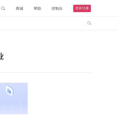
商城
帮助
控制台
登录/注册
智能硬件
联系客服

购物车
钻石VIP
HOT
我的订单
远程协助
帮助文档
业