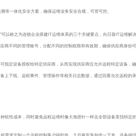
追溯等一体化安全方案，确保运维业务安全合规，可管可控。
管理”可以称之为连锁企业搭建IT运维体系的三个关键要点，向日葵IT运维
供应商不同的管理账号，分配不同的控制权限和有效期，确保供应商身份
，可指定设备授权给特定供应商，从而实现供应商仅允许远程特定设备，
设备上下线、远程事件、管理操作等相关日志数据，通过回看当次远程的
各种软性成本，同时避免远程运维时像大海捞针一样去全部设备里找特定
以按需求定制一个远程控制客户端软件，之后将安装包统一下发，设备端