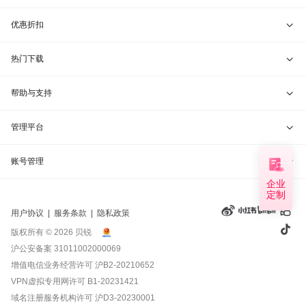
贝锐花生壳 · 动态域名
贝锐蒲公英硬件
天猫旗舰店
优惠折扣
贝锐洋葱头 · 协作无间
贝锐花生壳硬件
京东旗舰店
兑换码通道
热门下载
教育公益折扣
贝锐向日葵客户端
帮助与支持
贝锐蒲公英客户端
我要建议
管理平台
贝锐花生壳客户端
我要投诉
贝锐向日葵管理
账号管理
企业
贝锐洋葱头浏览器
联系客服
贝锐蒲公英管理
定制
实名认证
用户协议
|
服务条款
|
隐私政策
钻石VIP
贝锐花生壳管理
账号信息
版权所有 © 2026 贝锐
沪公安备案 31011002000069
远程协助
贝锐洋葱头管理
产品续费
增值电信业务经营许可
沪B2-20210652
VPN虚拟专用网许可 B1-20231421
报告漏洞
域名管理
我的订单
域名注册服务机构许可 沪D3-20230001