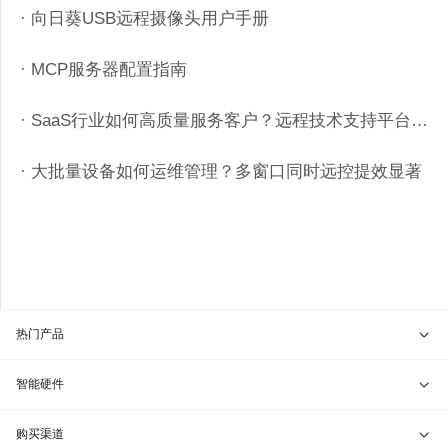
· 向日葵USB远程摄像头用户手册
· MCP服务器配置指南
· SaaS行业如何高质量服务客户？远程技术支持平台如何搭建？
· 大批量设备如何运维管理？多窗口同时远控提效显著
热门产品
贝锐向日葵 · 远程控制
智能硬件
贝锐蒲公英 · 异地组网
贝锐向日葵硬件
购买渠道