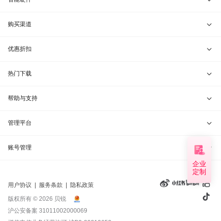
贝锐蒲公英 · 异地组网
贝锐向日葵硬件
购买渠道
贝锐花生壳 · 动态域名
贝锐蒲公英硬件
天猫旗舰店
优惠折扣
贝锐洋葱头 · 协作无间
贝锐花生壳硬件
京东旗舰店
兑换码通道
热门下载
教育公益折扣
贝锐向日葵客户端
帮助与支持
贝锐蒲公英客户端
我要建议
管理平台
贝锐花生壳客户端
我要投诉
贝锐向日葵管理
账号管理
企业
贝锐洋葱头浏览器
联系客服
定制
贝锐蒲公英管理
实名认证
用户协议
|
服务条款
|
隐私政策
钻石VIP
贝锐花生壳管理
账号信息
版权所有 © 2026 贝锐
沪公安备案 31011002000069
远程协助
贝锐洋葱头管理
产品续费