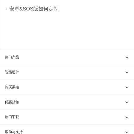
· 安卓&SOS版如何定制
热门产品
贝锐向日葵 · 远程控制
智能硬件
贝锐蒲公英 · 异地组网
贝锐向日葵硬件
购买渠道
贝锐花生壳 · 动态域名
贝锐蒲公英硬件
天猫旗舰店
优惠折扣
贝锐洋葱头 · 协作无间
贝锐花生壳硬件
京东旗舰店
兑换码通道
热门下载
教育公益折扣
贝锐向日葵客户端
帮助与支持