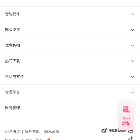
贝锐向日葵 · 远程控制
智能硬件
贝锐蒲公英 · 异地组网
贝锐向日葵硬件
购买渠道
贝锐花生壳 · 动态域名
贝锐蒲公英硬件
天猫旗舰店
优惠折扣
贝锐洋葱头 · 协作无间
贝锐花生壳硬件
京东旗舰店
兑换码通道
热门下载
教育公益折扣
贝锐向日葵客户端
帮助与支持
贝锐蒲公英客户端
我要建议
管理平台
贝锐花生壳客户端
我要投诉
贝锐向日葵管理
账号管理
企业
贝锐洋葱头浏览器
联系客服
贝锐蒲公英管理
定制
实名认证
用户协议
|
服务条款
|
隐私政策
钻石VIP
贝锐花生壳管理
账号信息