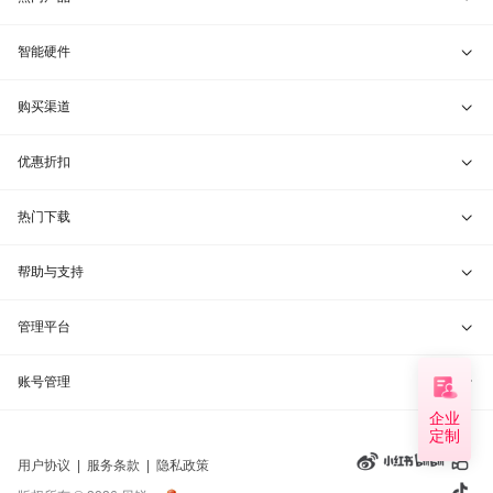
贝锐向日葵 · 远程控制
智能硬件
贝锐蒲公英 · 异地组网
贝锐向日葵硬件
购买渠道
贝锐花生壳 · 动态域名
贝锐蒲公英硬件
天猫旗舰店
优惠折扣
贝锐洋葱头 · 协作无间
贝锐花生壳硬件
京东旗舰店
兑换码通道
热门下载
教育公益折扣
贝锐向日葵客户端
帮助与支持
贝锐蒲公英客户端
我要建议
管理平台
贝锐花生壳客户端
我要投诉
贝锐向日葵管理
账号管理
企业
贝锐洋葱头浏览器
联系客服
贝锐蒲公英管理
定制
实名认证
用户协议
|
服务条款
|
隐私政策
钻石VIP
贝锐花生壳管理
账号信息