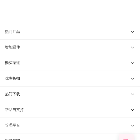
热门产品
贝锐向日葵 · 远程控制
智能硬件
贝锐蒲公英 · 异地组网
贝锐向日葵硬件
购买渠道
贝锐花生壳 · 动态域名
贝锐蒲公英硬件
天猫旗舰店
优惠折扣
贝锐洋葱头 · 协作无间
贝锐花生壳硬件
京东旗舰店
兑换码通道
热门下载
教育公益折扣
贝锐向日葵客户端
帮助与支持
贝锐蒲公英客户端
我要建议
管理平台