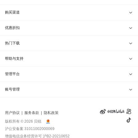
贝锐蒲公英 · 异地组网
贝锐向日葵硬件
购买渠道
贝锐花生壳 · 动态域名
贝锐蒲公英硬件
天猫旗舰店
优惠折扣
贝锐洋葱头 · 协作无间
贝锐花生壳硬件
京东旗舰店
兑换码通道
热门下载
教育公益折扣
贝锐向日葵客户端
帮助与支持
贝锐蒲公英客户端
我要建议
管理平台
贝锐花生壳客户端
我要投诉
贝锐向日葵管理
账号管理
贝锐洋葱头浏览器
联系客服
贝锐蒲公英管理
实名认证
用户协议
|
服务条款
|
隐私政策
钻石VIP
贝锐花生壳管理
账号信息
版权所有 © 2026 贝锐
沪公安备案 31011002000069
远程协助
贝锐洋葱头管理
产品续费
增值电信业务经营许可
沪B2-20210652