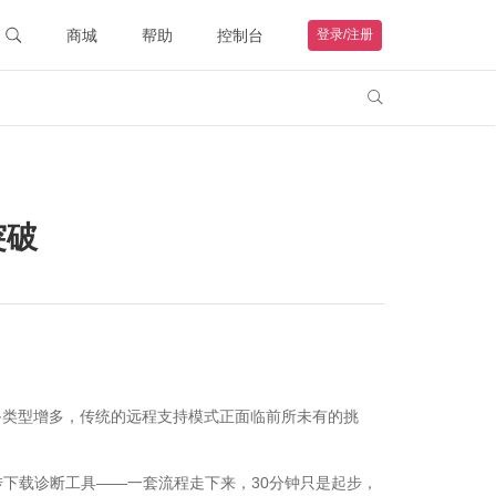
商城
帮助
控制台
登录/注册
智能硬件
联系客服

购物车
钻石VIP
HOT
我的订单
远程协助
帮助文档
突破
备类型增多，传统的远程支持模式正面临前所未有的挑
下载诊断工具——一套流程走下来，30分钟只是起步，