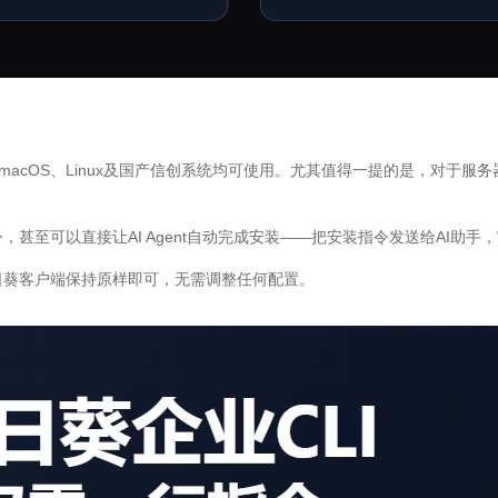
s、macOS、Linux及国产信创系统均可使用。尤其值得一提的是，对于
。
甚至可以直接让AI Agent自动完成安装——把安装指令发送给AI助手
日葵客户端保持原样即可，无需调整任何配置。