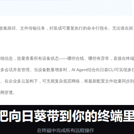
志收集路径、文件传输任务，封装成可重复执行的命令行指令。无论谁在
详细信息，批量查看所有设备状态——哪些在线、哪些有异常，直接在终
会话并发管理。当设备数量增多时，AI Agent结合向日葵CLI可实
输。在企业多云架构下，可无视复杂底层网络，将最新配置文件批量同步
内网穿透。