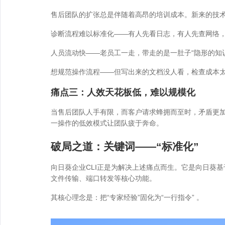
售后团队的扩张总是伴随着高昂的培训成本。新来的技
诊断流程难以标准化——有人先看日志，有人先查网络，
人员流动快——老员工一走，带走的是一肚子“隐形的知
想规范操作流程——但写出来的文档没人看，检查成本
痛点三：人效天花板低，难以规模化
当售后团队人手有限，而客户请求蜂拥而至时，矛盾更加
一操作的低效模式让团队疲于奔命。
破局之道：关键词——“标准化”
向日葵企业CLI正是为解决上述痛点而生。它是向日葵
文件传输、端口转发等核心功能。
其核心理念是：把“专家经验”固化为“一行指令” 。