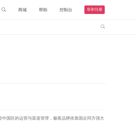
商城
帮助
控制台
登录/注册
智能硬件
联系客服

购物车
钻石VIP
HOT
我的订单
远程协助
帮助文档
负责中国区的运营与渠道管理，极夜品牌依靠国企同方强大