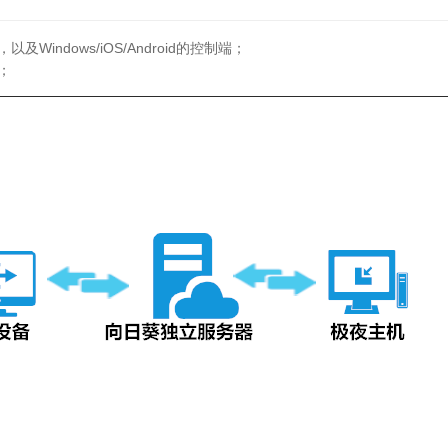
Windows/iOS/Android的控制端；
；