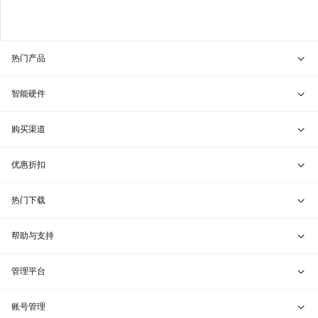
热门产品
贝锐向日葵 · 远程控制
智能硬件
贝锐蒲公英 · 异地组网
贝锐向日葵硬件
购买渠道
贝锐花生壳 · 动态域名
贝锐蒲公英硬件
天猫旗舰店
优惠折扣
贝锐洋葱头 · 协作无间
贝锐花生壳硬件
京东旗舰店
兑换码通道
热门下载
教育公益折扣
贝锐向日葵客户端
帮助与支持
贝锐蒲公英客户端
我要建议
管理平台
贝锐花生壳客户端
我要投诉
贝锐向日葵管理
账号管理