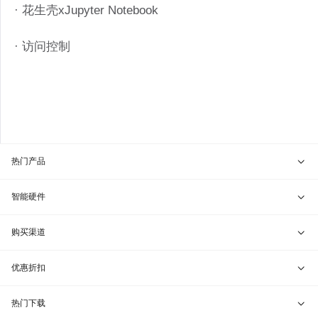
· 花生壳xJupyter Notebook
· 访问控制
热门产品
贝锐向日葵 · 远程控制
智能硬件
贝锐蒲公英 · 异地组网
贝锐向日葵硬件
购买渠道
贝锐花生壳 · 动态域名
贝锐蒲公英硬件
天猫旗舰店
优惠折扣
贝锐洋葱头 · 协作无间
贝锐花生壳硬件
京东旗舰店
兑换码通道
热门下载