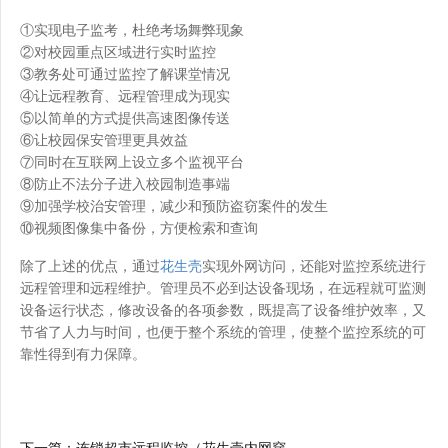
①实现电子监考，杜绝考场舞弊现象
②对校园重点区域进行实时监控
③教务处可通过监控了解课堂情况
④让远程教育、远程管理成为现实
⑤以简单的方式提供高速图像传送
⑥让校园保安管理更具效益
⑦同时在互联网上设立多个监视平台
⑧防止不法分子进入校园制造事端
⑨加强学校治安管理，减少和预防盗窃案件的发生
⑩视频图像集中备份，方便检索和查询
除了上述的优点，通过
花生壳
实现外网访问，还能对监控系统进行
远程管理和远程维护。管理员不必到达设备现场，在远程就可监测
设备运行状态，修改设备的各项参数，既提高了设备维护效率，又
节省了人力与时间，也便于整个系统的管理，使整个监控系统的可
靠性得到有力保障。