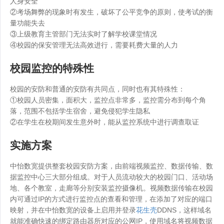
人身安全
②考场舞弊的现象时有发生，破坏了公平竞争的原则，使考试的衡
量功能失去
③上级教育主管部门无法实时了解学校课堂情况
④校园的保安管理无法高效进行，需要耗费大量的人力
校园监控的特殊性
校园的安防和普通的安防有共同点，同时也有其特殊性：
①校园人员密集，面积大，监控点非常多，监控需分布到每个角
落，范围不包括学生宿舍，避免侵犯学生隐私
②在学生在校期间发生意外时，能从监控系统中进行调查取证
实施方案
中怡数宽提供整套校园安防方案，由前端视频监控、数据传输、数
据监控中心三大部分组成。对于人员流动较大的校园门口、活动场
地、各个教室，走廊等分别安装监控摄像机。视频数据传输在校园
内可通过IP的方式进行监控点的查看和管理，在添加了对应的端口
映射，并在中怡数宽的设备上启用并登录
花生壳
DDNS，这样域名
就能准确快速的绑定路由器所对应的公网IP，使用域名将视频数据