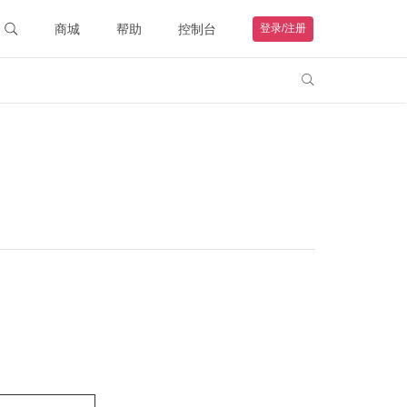
商城
帮助
控制台
登录/注册
智能硬件
联系客服

购物车
钻石VIP
HOT
我的订单
远程协助
帮助文档