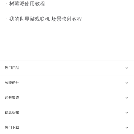
· 树莓派使用教程
· 我的世界游戏联机 场景映射教程
热门产品
贝锐向日葵 · 远程控制
智能硬件
贝锐蒲公英 · 异地组网
贝锐向日葵硬件
购买渠道
贝锐花生壳 · 动态域名
贝锐蒲公英硬件
天猫旗舰店
优惠折扣
贝锐洋葱头 · 协作无间
贝锐花生壳硬件
京东旗舰店
兑换码通道
热门下载