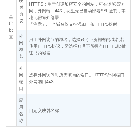
映
HTTPS：用于创建加密安全的网站，可在浏览器访
射
问，外网端口443，花生壳已自动部署SSL证书，本
协
基
地无需额外部署
议
础
「注意」:一个域名仅支持添加一条HTTPS映射
设
外
置
用于外网访问的域名，选择账号下所拥有的域名;若
网
使用HTTPS协议，需选择账号下所拥有HTTPS映射
域
证书的域名
名
外
网
选择外网访问时所需填写的端口。HTTPS外网端口
端
外网端口443
口
应
用
自定义映射名称
名
称