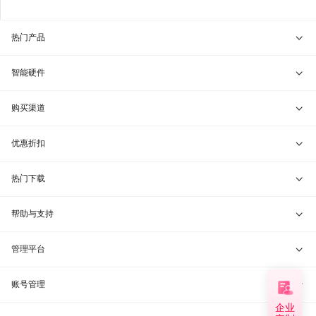
热门产品
贝锐向日葵 · 远程控制
智能硬件
贝锐蒲公英 · 异地组网
贝锐向日葵硬件
购买渠道
贝锐花生壳 · 动态域名
贝锐蒲公英硬件
天猫旗舰店
优惠折扣
贝锐洋葱头 · 协作无间
贝锐花生壳硬件
京东旗舰店
兑换码通道
热门下载
教育公益折扣
贝锐向日葵客户端
帮助与支持
贝锐蒲公英客户端
我要建议
管理平台
贝锐花生壳客户端
我要投诉
贝锐向日葵管理
账号管理
企业