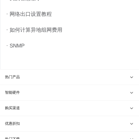
· 网络出口设置教程
· 如何计算异地组网费用
· SNMP
热门产品
贝锐向日葵 · 远程控制
智能硬件
贝锐蒲公英 · 异地组网
贝锐向日葵硬件
购买渠道
贝锐花生壳 · 动态域名
贝锐蒲公英硬件
天猫旗舰店
优惠折扣
贝锐洋葱头 · 协作无间
贝锐花生壳硬件
京东旗舰店
兑换码通道