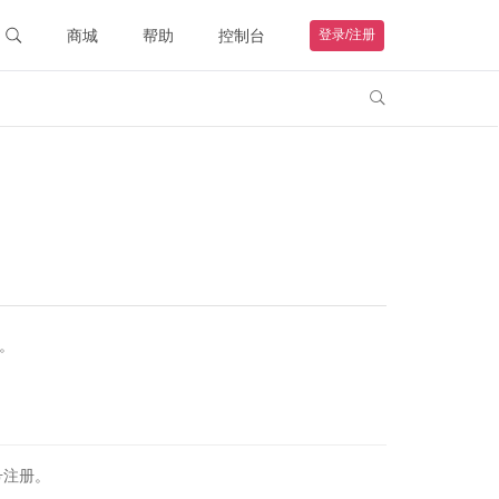
商城
帮助
控制台
登录/注册
智能硬件
联系客服

购物车
钻石VIP
HOT
我的订单
远程协助
帮助文档
。
号注册。