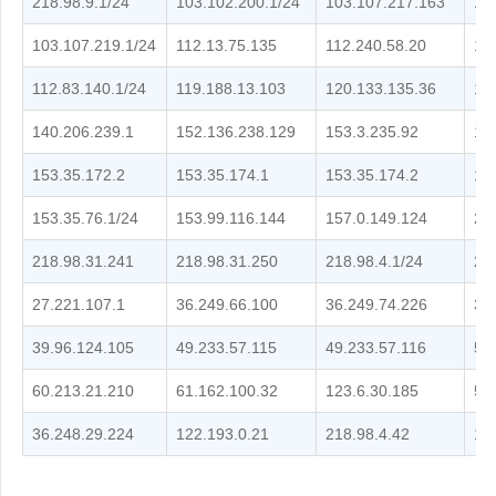
218.98.9.1/24
103.102.200.1/24
103.107.217.163
10
103.107.219.1/24
112.13.75.135
112.240.58.20
11
112.83.140.1/24
119.188.13.103
120.133.135.36
12
140.206.239.1
152.136.238.129
153.3.235.92
15
153.35.172.2
153.35.174.1
153.35.174.2
15
153.35.76.1/24
153.99.116.144
157.0.149.124
21
218.98.31.241
218.98.31.250
218.98.4.1/24
22
27.221.107.1
36.249.66.100
36.249.74.226
39
39.96.124.105
49.233.57.115
49.233.57.116
59
60.213.21.210
61.162.100.32
123.6.30.185
59
36.248.29.224
122.193.0.21
218.98.4.42
15