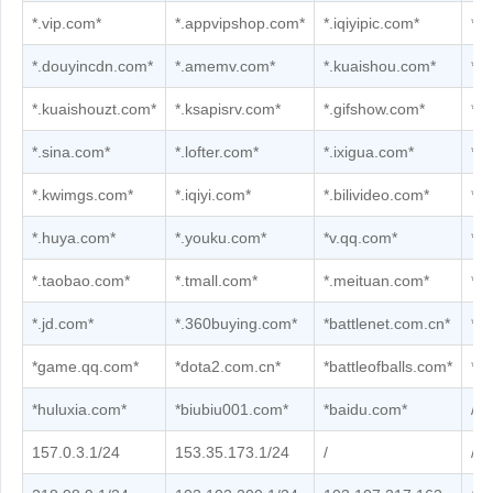
*.vip.com*
*.appvipshop.com*
*.iqiyipic.com*
*.
*.douyincdn.com*
*.amemv.com*
*.kuaishou.com*
*.k
*.kuaishouzt.com*
*.ksapisrv.com*
*.gifshow.com*
*.
*.sina.com*
*.lofter.com*
*.ixigua.com*
*.
*.kwimgs.com*
*.iqiyi.com*
*.bilivideo.com*
*.b
*.huya.com*
*.youku.com*
*v.qq.com*
*.
*.taobao.com*
*.tmall.com*
*.meituan.com*
*.m
*.jd.com*
*.360buying.com*
*battlenet.com.cn*
*g
*game.qq.com*
*dota2.com.cn*
*battleofballs.com*
*c
*huluxia.com*
*biubiu001.com*
*baidu.com*
/
157.0.3.1/24
153.35.173.1/24
/
/