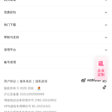
贝锐花生壳 · 动态域名
贝锐蒲公英硬件
天猫旗舰店
优惠折扣
贝锐洋葱头 · 协作无间
贝锐花生壳硬件
京东旗舰店
兑换码通道
热门下载
教育公益折扣
贝锐向日葵客户端
帮助与支持
贝锐蒲公英客户端
我要建议
管理平台
贝锐花生壳客户端
我要投诉
贝锐向日葵管理
账号管理
企业
贝锐洋葱头浏览器
联系客服
贝锐蒲公英管理
定制
实名认证
用户协议
|
服务条款
|
隐私政策
钻石VIP
贝锐花生壳管理
账号信息
版权所有 © 2026 贝锐
沪公安备案 31011002000069
远程协助
贝锐洋葱头管理
产品续费
增值电信业务经营许可
沪B2-20210652
VPN虚拟专用网许可 B1-20231421
报告漏洞
域名管理
我的订单