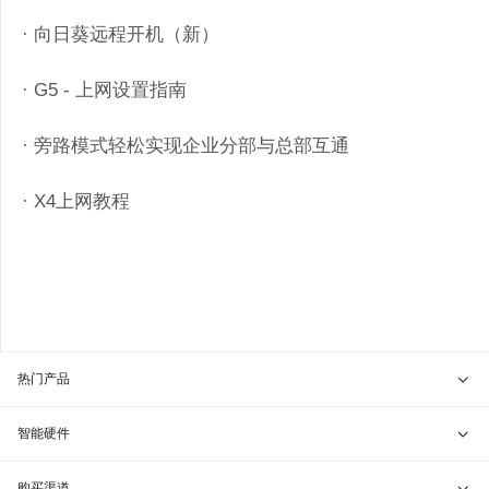
· 向日葵远程开机（新）
· G5 - 上网设置指南
· 旁路模式轻松实现企业分部与总部互通
· X4上网教程
热门产品
贝锐向日葵 · 远程控制
智能硬件
贝锐蒲公英 · 异地组网
贝锐向日葵硬件
购买渠道