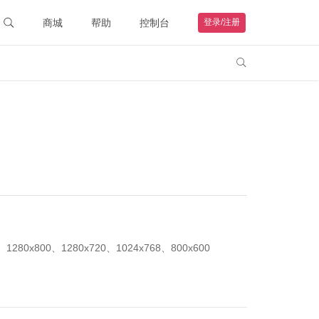
商城
帮助
控制台
登录/注册
智能硬件
联系客服

购物车
钻石VIP
HOT
我的订单
远程协助
帮助文档
1280x800、1280x720、1024x768、800x600