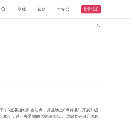
商城
帮助
控制台
登录/注册
智能硬件
联系客服

购物车
钻石VIP
HOT
我的订单
远程协助
帮助文档
下午6点要通知到各站点，并且晚上8点钟准时开展升级
300个，逐一去通知的话效率太低； ②需要确保升级程