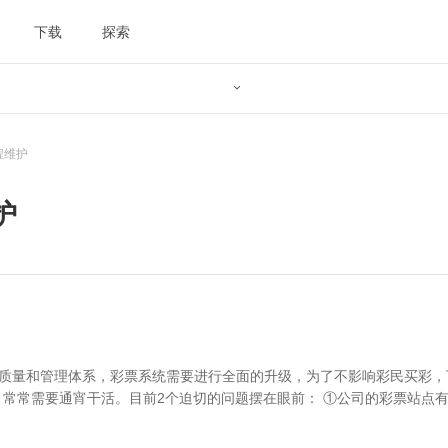
下载
探索

程维护
护
质量和管理体系，彩票系统需要进行全面的升级，为了不影响彩民买彩，
常常需要通宵干活。目前2个迫切的问题摆在眼前： ①公司的彩票站点有