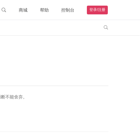
商城
帮助
控制台
登录/注册
智能硬件
联系客服

购物车
钻石VIP
HOT
我的订单
远程协助
帮助文档
源断不能舍弃。