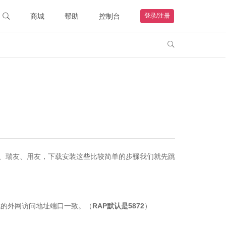
商城
帮助
控制台
登录/注册
智能硬件
联系客服

购物车
钻石VIP
HOT
我的订单
远程协助
帮助文档
、瑞友、用友，下载安装这些比较简单的步骤我们就先跳
生成的外网访问地址端口一致。（
RAP默认是5872
）