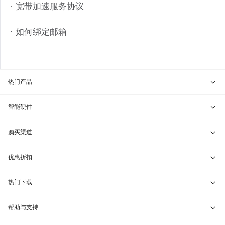
· 宽带加速服务协议
· 如何绑定邮箱
热门产品
贝锐向日葵 · 远程控制
智能硬件
贝锐蒲公英 · 异地组网
贝锐向日葵硬件
购买渠道
贝锐花生壳 · 动态域名
贝锐蒲公英硬件
天猫旗舰店
优惠折扣
贝锐洋葱头 · 协作无间
贝锐花生壳硬件
京东旗舰店
兑换码通道
热门下载
教育公益折扣
贝锐向日葵客户端
帮助与支持