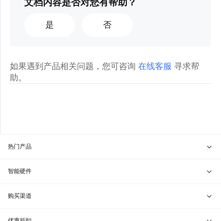
文档内容是否对您有帮助？
是
否
如果遇到产品相关问题，您可咨询
在线客服
寻求帮
助。
热门产品
贝锐向日葵 · 远程控制
智能硬件
贝锐蒲公英 · 异地组网
贝锐向日葵硬件
购买渠道
贝锐花生壳 · 动态域名
贝锐蒲公英硬件
天猫旗舰店
优惠折扣