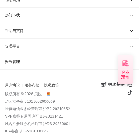
贝锐洋葱头 · 协作无间
贝锐花生壳硬件
京东旗舰店
兑换码通道
热门下载
教育公益折扣
贝锐向日葵客户端
帮助与支持
贝锐蒲公英客户端
我要建议
管理平台
贝锐花生壳客户端
我要投诉
贝锐向日葵管理
账号管理
企业
贝锐洋葱头浏览器
联系客服
贝锐蒲公英管理
定制
实名认证
用户协议
|
服务条款
|
隐私政策
钻石VIP
贝锐花生壳管理
账号信息
版权所有 © 2026 贝锐
沪公安备案 31011002000069
远程协助
贝锐洋葱头管理
产品续费
增值电信业务经营许可
沪B2-20210652
VPN虚拟专用网许可 B1-20231421
报告漏洞
域名管理
我的订单
域名注册服务机构许可 沪D3-20230001
ICP备案
沪B2-20100004-1
退换货政策
发票管理