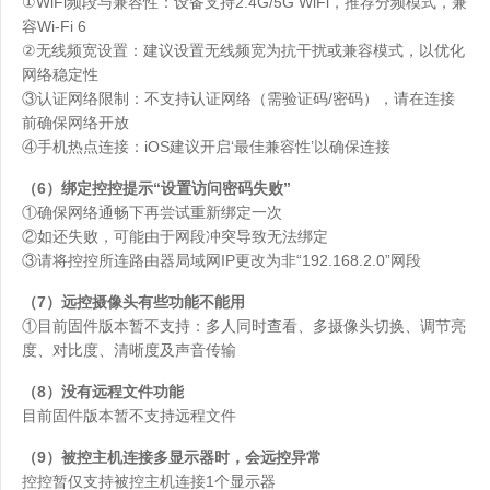
①WiFi频段与兼容性：设备支持2.4G/5G WiFi，推荐分频模式，兼
容Wi-Fi 6
②无线频宽设置：建议设置无线频宽为抗干扰或兼容模式，以优化
网络稳定性
③认证网络限制：不支持认证网络（需验证码/密码），请在连接
前确保网络开放
④手机热点连接：iOS建议开启‘最佳兼容性’以确保连接
（6）绑定控控提示“设置访问密码失败”
①确保网络通畅下再尝试重新绑定一次
②如还失败，可能由于网段冲突导致无法绑定
③请将控控所连路由器局域网IP更改为非“192.168.2.0”网段
（7）远控摄像头有些功能不能用
①目前固件版本暂不支持：多人同时查看、多摄像头切换、调节亮
度、对比度、清晰度及声音传输
（8）没有远程文件功能
目前固件版本暂不支持远程文件
（9）被控主机连接多显示器时，会远控异常
控控暂仅支持被控主机连接1个显示器