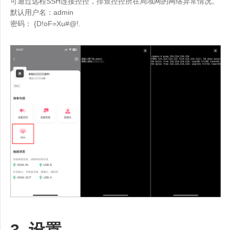
可通过远程SSH连接控控，排查控控所在局域网的网络异常情况。
默认用户名：admin
密码： {D!oF=Xu#@!.