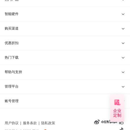
贝锐向日葵 · 远程控制
智能硬件
贝锐蒲公英 · 异地组网
贝锐向日葵硬件
购买渠道
贝锐花生壳 · 动态域名
贝锐蒲公英硬件
天猫旗舰店
优惠折扣
贝锐洋葱头 · 协作无间
贝锐花生壳硬件
京东旗舰店
兑换码通道
热门下载
教育公益折扣
贝锐向日葵客户端
帮助与支持
贝锐蒲公英客户端
我要建议
管理平台
贝锐花生壳客户端
我要投诉
贝锐向日葵管理
账号管理
企业
贝锐洋葱头浏览器
联系客服
定制
贝锐蒲公英管理
实名认证
用户协议
|
服务条款
|
隐私政策
钻石VIP
贝锐花生壳管理
账号信息